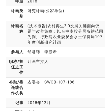
年度
2018
计画类
研究计画(公家单位)
别
计画名
(技术报告)农村再生2.0发展关键面向议
称
题与改善策略：以台中南投分局所辖范围
为例。行政院农业委员会水土保持局107
年度创新研究计画
参与人
邹君玮、李彦希
职称/担
计画主持人
任之工
作
补助/委
农委会：SWCB-107-186
讬或合
作机构
记事
2018年12月