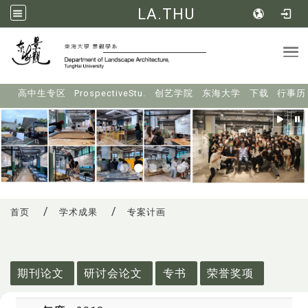
LA.THU
Tog
:::
高中生专区
ProspectiveStu.
创艺学院
东海大学
下载
行事历
首页
学术成果
专案计画
:::
期刊论文
研讨会论文
专书
荣誉奖项