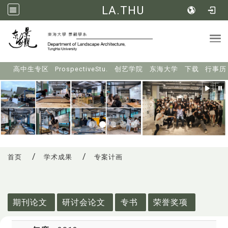
LA.THU
Tog
:::
高中生专区
ProspectiveStu.
创艺学院
东海大学
下载
行事历
首页
学术成果
专案计画
:::
期刊论文
研讨会论文
专书
荣誉奖项