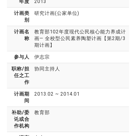
年度
2013
计画类
研究计画(公家单位)
别
计画名
教育部102年度现代公民核心能力养成计
称
画— 全校型公民素养陶塑计画【第2期/3
期计画】
参与人
伊志宗
职称/担
协同主持人
任之工
作
计画期
2013.02 ~ 2014.01
间
补助/委
教育部
讬或合
作机构