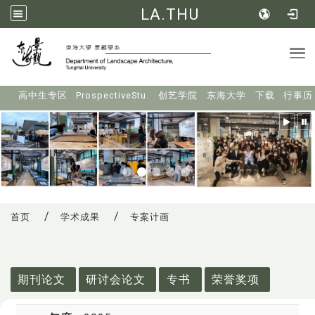
LA.THU
Tog
:::
高中生专区
ProspectiveStu.
创艺学院
东海大学
下载
行事历
首页
学术成果
专案计画
:::
期刊论文
研讨会论文
专书
荣誉奖项