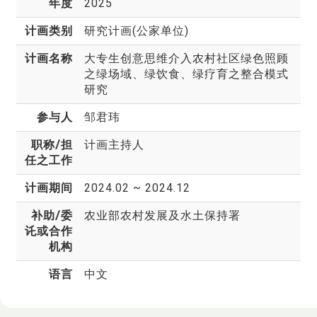
年度
2025
计画类别
研究计画(公家单位)
计画名称
大专生创意思维介入农村社区绿色照顾
之绿场域、绿饮食、绿疗育之整合模式
研究
参与人
邹君玮
职称/担
计画主持人
任之工作
计画期间
2024.02 ~ 2024.12
补助/委
农业部农村发展及水土保持署
讬或合作
机构
语言
中文