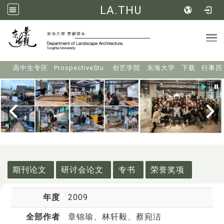
LA.THU
Tog
:::
高中生专区
ProspectiveStu.
创艺学院
东海大学
下载
行事历
:::
期刊论文
研讨会论文
专书
荣誉奖项
年度
2009
全部作者
章锦瑜
、林轩毅、蔡宛洁