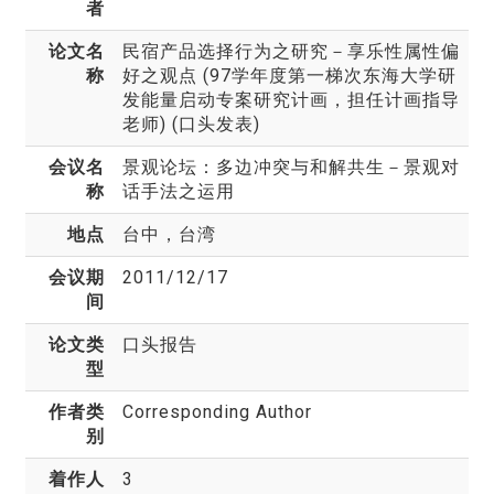
者
论文名
民宿产品选择行为之研究－享乐性属性偏
称
好之观点 (97学年度第一梯次东海大学研
发能量启动专案研究计画，担任计画指导
老师) (口头发表)
会议名
景观论坛：多边冲突与和解共生－景观对
称
话手法之运用
地点
台中，台湾
会议期
2011/12/17
间
论文类
口头报告
型
作者类
Corresponding Author
别
着作人
3