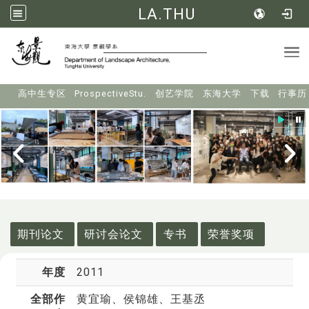
LA.THU
Tog
:::
高中生专区
ProspectiveStu.
创艺学院
东海大学
下载
行事历
:::
期刊论文
研讨会论文
专书
荣誉奖项
年度
2011
全部作
黄宜瑜
、侯锦雄、王基丞