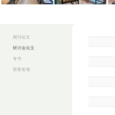
:::
期刊论文
研讨会论文
专书
荣誉奖项