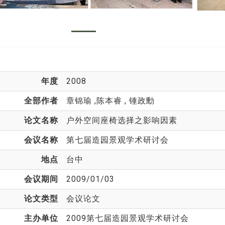
年度
2008
全部作者
章锦瑜
,陈本睿 , 锺政勳
论文名称
户外空间座椅选择之影响因素
会议名称
第七届造园景观学术研讨会
地点
台中
会议期间
2009/01/03
论文类型
会议论文
主办单位
2009第七届造园景观学术研讨会