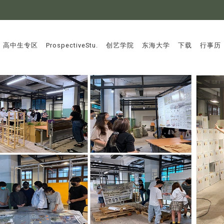
:::
高中生专区
ProspectiveStu.
创艺学院
东海大学
下载
行事历