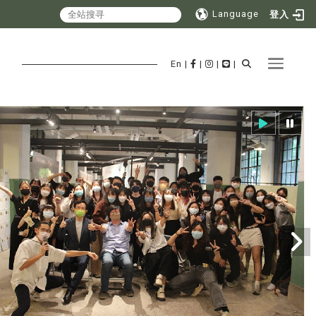
Language
登入
Toggle 
En
|
|
|
|