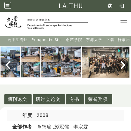
LA.THU
Tog
:::
高中生专区
ProspectiveStu.
创艺学院
东海大学
下载
行事历
:::
期刊论文
研讨会论文
专书
荣誉奖项
年度
2008
全部作者
章锦瑜
,彭冠儒 , 李宗霖