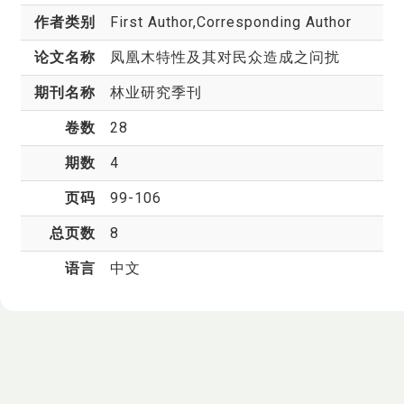
作者类别
First Author,Corresponding Author
论文名称
凤凰木特性及其对民众造成之问扰
期刊名称
林业研究季刊
卷数
28
期数
4
页码
99-106
总页数
8
语言
中文