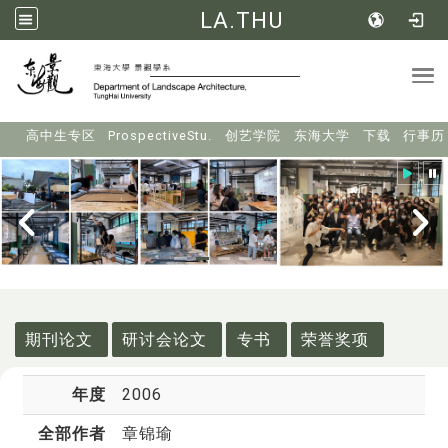
LA.THU
Tog
:::
高中生专区
ProspectiveStu.
创艺学院
东海大学
下载
行事历
:::
期刊论文
研讨会论文
专书
荣誉奖项
年度
2006
全部作者
章锦瑜