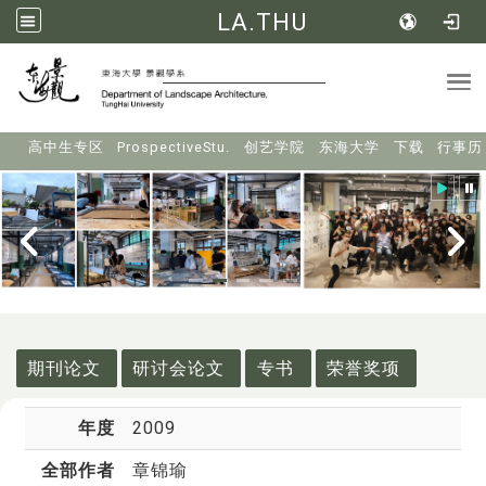
LA.THU
Tog
:::
高中生专区
ProspectiveStu.
创艺学院
东海大学
下载
行事历
:::
期刊论文
研讨会论文
专书
荣誉奖项
年度
2009
全部作者
章锦瑜