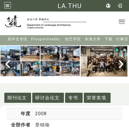
LA.THU
Tog
:::
高中生专区
ProspectiveStu.
创艺学院
东海大学
下载
行事历
:::
期刊论文
研讨会论文
专书
荣誉奖项
年度
2008
全部作者
章锦瑜