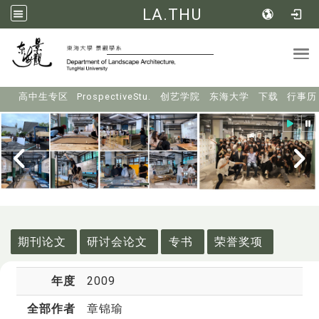
LA.THU
Tog
:::
高中生专区
ProspectiveStu.
创艺学院
东海大学
下载
行事历
:::
期刊论文
研讨会论文
专书
荣誉奖项
年度
2009
全部作者
章锦瑜