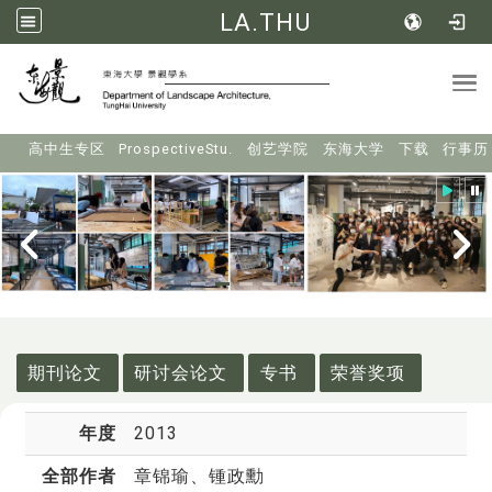
LA.THU
Tog
:::
高中生专区
ProspectiveStu.
创艺学院
东海大学
下载
行事历
:::
期刊论文
研讨会论文
专书
荣誉奖项
年度
2013
全部作者
章锦瑜
、锺政勳