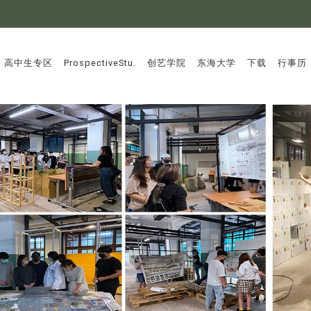
:::
高中生专区
ProspectiveStu.
创艺学院
东海大学
下载
行事历