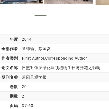
年度
2014
全部作者
章锦瑜
、陈国炎
作者类别
First Author,Corresponding Author
论文名称
日照对薄层绿化屋顶植物生长与开花之影响
期刊名称
造园景观学报
卷数
20
期数
2
页码
37-60