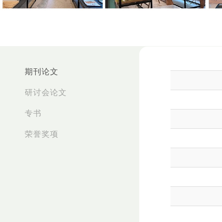
:::
期刊论文
研讨会论文
专书
荣誉奖项