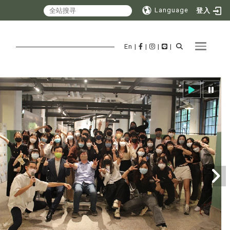
Language
登入
Toggle 
En
|
|
|
|