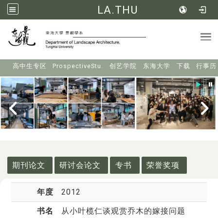
LA.THU
Tog
:::
高中生专区
ProspectiveStu.
创艺学院
东海大学
下载
行事历
:::
期刊论文
研讨会论文
专书
荣誉奖项
年度
2012
书名
从小叶榄仁谈观赏乔木的嫁接问题