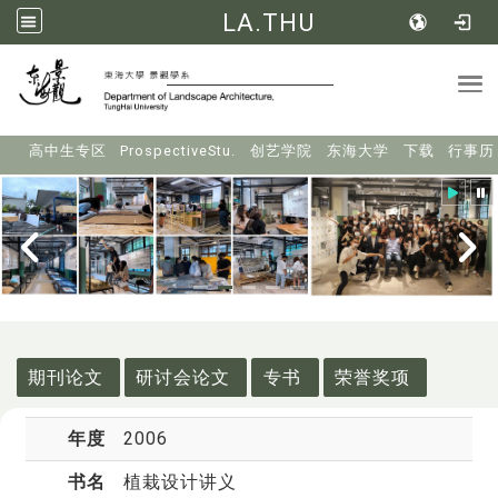
LA.THU
Tog
:::
高中生专区
ProspectiveStu.
创艺学院
东海大学
下载
行事历
:::
期刊论文
研讨会论文
专书
荣誉奖项
年度
2006
书名
植栽设计讲义