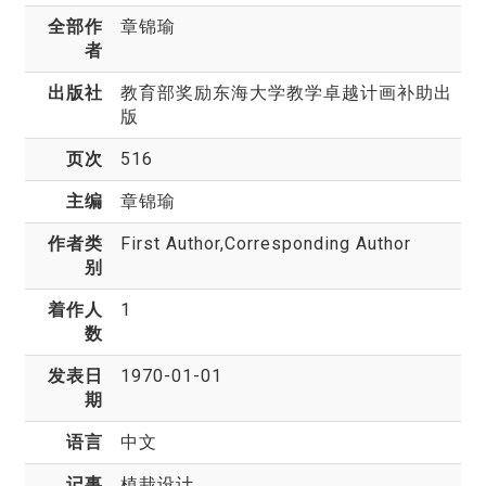
全部作
章锦瑜
者
出版社
教育部奖励东海大学教学卓越计画补助出
版
页次
516
主编
章锦瑜
作者类
First Author,Corresponding Author
别
着作人
1
数
发表日
1970-01-01
期
语言
中文
记事
植栽设计