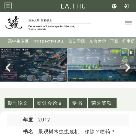
LA.THU
Tog
:::
高中生专区
ProspectiveStu.
创艺学院
东海大学
下载
行事历
:::
期刊论文
研讨会论文
专书
荣誉奖项
年度
2012
书名
景观树木虫虫危机，移除？喷药？