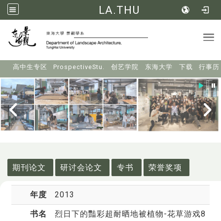
LA.THU
Tog
:::
高中生专区
ProspectiveStu.
创艺学院
东海大学
下载
行事历
:::
期刊论文
研讨会论文
专书
荣誉奖项
年度
2013
书名
烈日下的豔彩超耐晒地被植物-花草游戏8