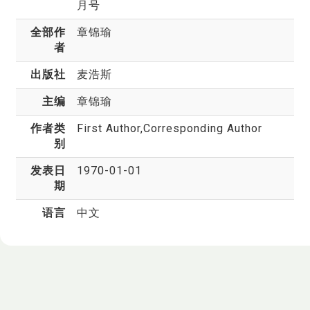
月号
全部作
章锦瑜
者
出版社
麦浩斯
主编
章锦瑜
作者类
First Author,Corresponding Author
别
发表日
1970-01-01
期
语言
中文