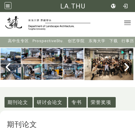
LA.THU
Tog
:::
高中生专区
ProspectiveStu.
创艺学院
东海大学
下载
行事历
:::
期刊论文
研讨会论文
专书
荣誉奖项
期刊论文