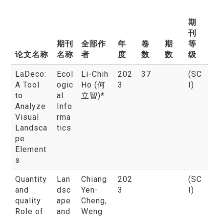
期
刊
期刊
全部作
年
卷
期
等
论文名称
名称
者
度
数
数
级
LaDeco:
Ecol
Li-Chih
202
37
(SC
A Tool
ogic
Ho (何
3
I)
to
al
立智)*
Analyze
Info
Visual
rma
Landsca
tics
pe
Element
s
Quantity
Lan
Chiang
202
(SC
and
dsc
Yen-
3
I)
quality:
ape
Cheng,
Role of
and
Weng