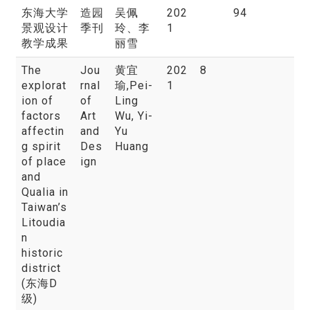
东海大学
造园
吴佩
202
94
景观设计
季刊
玲
、李
1
教学成果
丽雪
The
Jou
黄宜
202
8
explorat
rnal
瑜
,Pei-
1
ion of
of
Ling
factors
Art
Wu, Yi-
affectin
and
Yu
g spirit
Des
Huang
of place
ign
and
Qualia in
Taiwan’s
Litoudia
n
historic
district
(东海D
级)