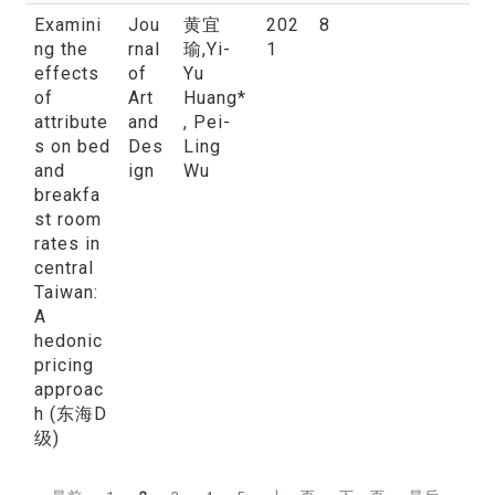
Examini
Jou
黄宜
202
8
ng the
rnal
瑜
,Yi-
1
effects
of
Yu
of
Art
Huang*
attribute
and
, Pei-
s on bed
Des
Ling
and
ign
Wu
breakfa
st room
rates in
central
Taiwan:
A
hedonic
pricing
approac
h (东海D
级)