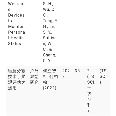
Wearabl
S. H.,
e
Wu, C.
Devices
C.,
to
Tung, Y.
Monitor
H., Liu,
Persona
S. Y.,
l Health
Sulliva
Status
n, W.
C., &
Chang,
C. Y.
语意分割
户外
何立智
202
35
2
(TS
技术于景
游憩
*
、何柏
2
(TS
SCI
观评估之
研究
翰
SCI,
)
运用
(2022)
一
级
期
刊
）