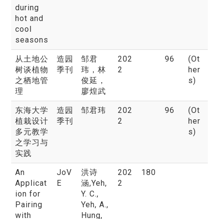
during
hot and
cool
seasons
从土地公
造园
邹君
202
96
(Ot
树谈植物
季刊
玮
，林
2
her
之栖地管
俊延，
s)
理
廖煌武
东海大学
造园
邹君玮
202
96
(Ot
植栽设计
季刊
2
her
多元教学
s)
之学习与
实践
An
JoV
洪诗
202
180
Applicat
E
涵
,Yeh,
2
ion for
Y. C.,
Pairing
Yeh, A.,
with
Hung,