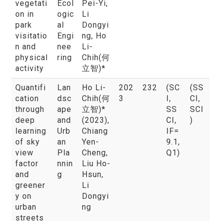
vegetati
Ecol
Pei-Yi,
on in
ogic
Li
park
al
Dongyi
visitatio
Engi
ng, Ho
n and
nee
Li-
physical
ring
Chih(何
activity
立智)*
Quantifi
Lan
Ho Li-
202
232
(SC
(SS
cation
dsc
Chih(何
3
I,
CI,
through
ape
立智)*
SS
SCI
deep
and
(2023)
,
CI,
)
learning
Urb
Chiang
IF=
of sky
an
Yen-
9.1,
view
Pla
Cheng,
Q1)
factor
nnin
Liu Ho-
and
g
Hsun,
greener
Li
y on
Dongyi
urban
ng
streets