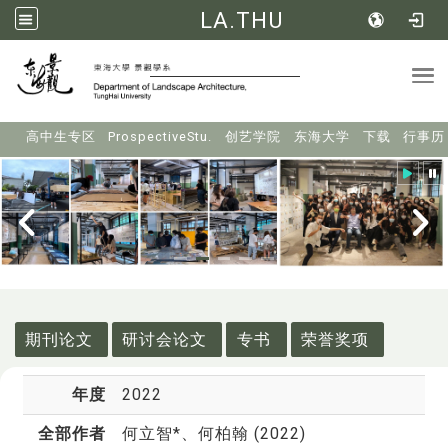
LA.THU
Tog
:::
高中生专区
ProspectiveStu.
创艺学院
东海大学
下载
行事历
:::
期刊论文
研讨会论文
专书
荣誉奖项
年度
2022
全部作者
何立智*
、何柏翰 (2022)