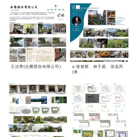
王汝赞(合圃股份有限公司)
a-曾俊辉、林于庭、张温芮
(聿...