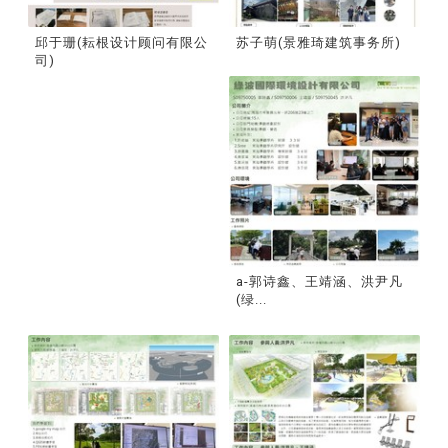
邱于珊(耘根设计顾问有限公
苏子萌(景雅琦建筑事务所)
司)
a-郭诗鑫、王靖涵、洪尹凡
(绿...