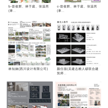
b-曾俊辉、林于庭、张温芮
c-曾俊辉、林于庭、张温芮
(聿...
(聿...
林知娴(西川设计有限公司)
颜任颀(吴建志赖人硕联合建
筑师...