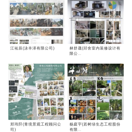
江祐辰(泳丰泽有限公司)
林舒晟(邱舍室内装修设计有
限公...
郑玮阡(青境景观工程顾问公
杨庭宇(若树绿生态工程股份
司)
有限...