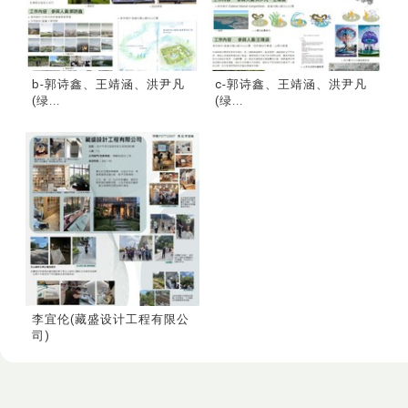
b-郭诗鑫、王靖涵、洪尹凡
c-郭诗鑫、王靖涵、洪尹凡
(绿...
(绿...
李宜伦(藏盛设计工程有限公
司)