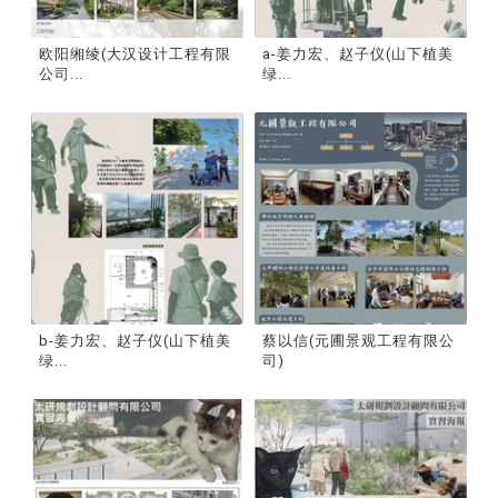
欧阳缃绫(大汉设计工程有限
a-姜力宏、赵子仪(山下植美
公司...
绿...
b-姜力宏、赵子仪(山下植美
蔡以信(元圃景观工程有限公
绿...
司)