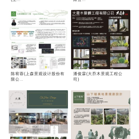
陈宥蓉(上森景观设计股份有
潘俊霖(大乔木景观工程公
限公...
司)