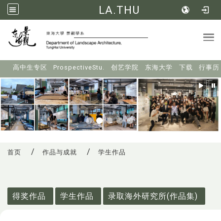
LA.THU
Tog
:::
高中生专区
ProspectiveStu.
创艺学院
东海大学
下载
行事历
首页
作品与成就
学生作品
:::
得奖作品
学生作品
录取海外研究所(作品集)