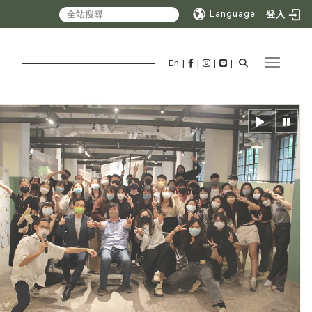
Language
登入
Toggle 
En
|
|
|
|