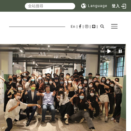
Language
登入
Toggle 
En
|
|
|
|