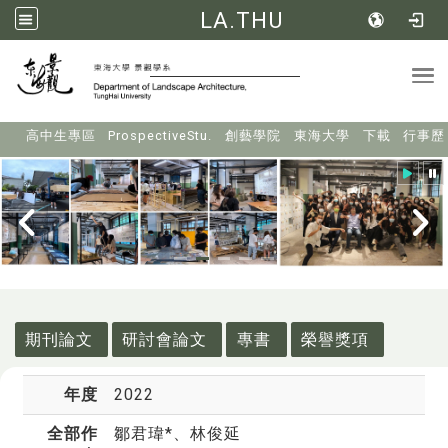
LA.THU
Tog
:::
高中生專區
ProspectiveStu.
創藝學院
東海大學
下載
行事歷
:::
期刊論文
研討會論文
專書
榮譽獎項
年度
2022
全部作
鄒君瑋*
、林俊延