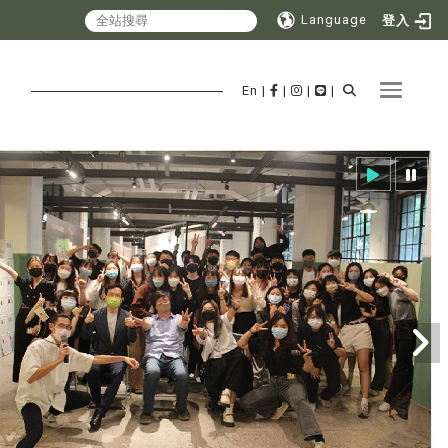
Language
登入
Toggle 
En
|
|
|
|