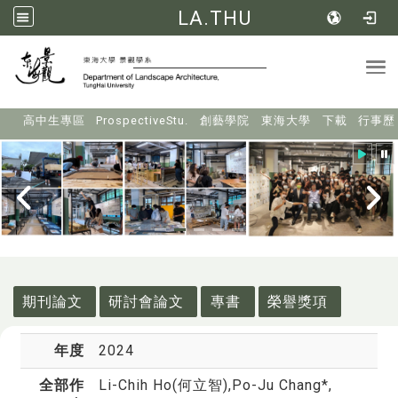
LA.THU
Tog
:::
高中生專區
ProspectiveStu.
創藝學院
東海大學
下載
行事歷
:::
期刊論文
研討會論文
專書
榮譽獎項
年度
2024
全部作
Li-Chih Ho(何立智)
,Po-Ju Chang*,