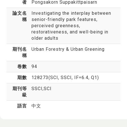
者
Pongsakorn Suppakittpaisarn
論文名
Investigating the interplay between
稱
senior-friendly park features,
perceived greenness,
restorativeness, and well-being in
older adults
期刊名
Urban Forestry & Urban Greening
稱
卷數
94
期數
128273(SCI, SSCI, IF=6.4, Q1)
期刊等
SSCI,SCI
級
語言
中文