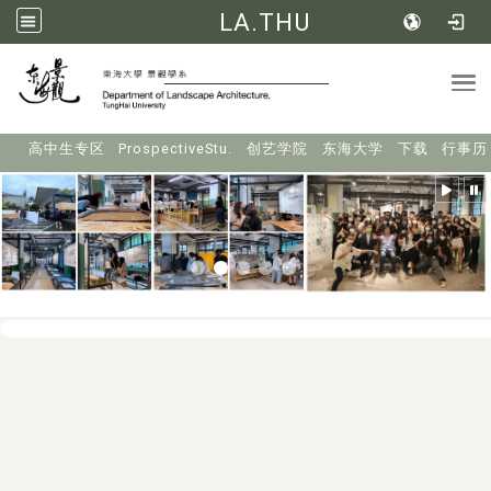
LA.THU
Tog
:::
高中生专区
ProspectiveStu.
创艺学院
东海大学
下载
行事历