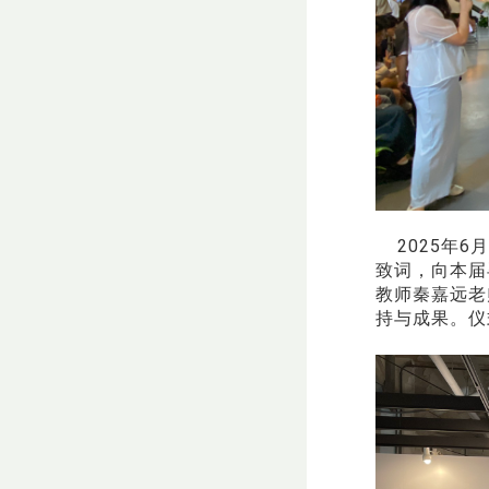
2025年6
致词，向本届
教师秦嘉远老
持与成果。仪