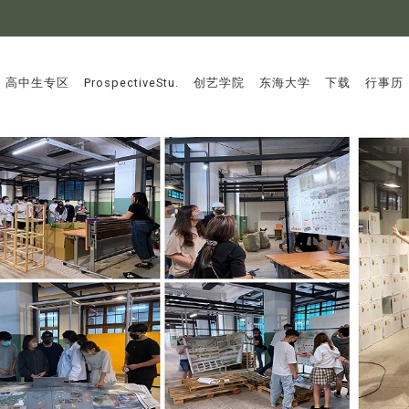
:::
高中生专区
ProspectiveStu.
创艺学院
东海大学
下载
行事历