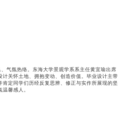
集、气氛热络。东海大学景观学系系主任黄宜瑜出席
设计关怀土地、拥抱变动、创造价值。毕业设计主带
并肯定同学们历经反复思辨、修正与实作所展现的坚
氛温馨感人。