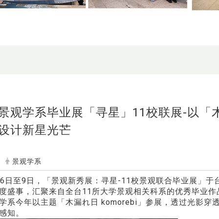
景观学系毕业展「寻星」11校联展-以「木漏
设计新星光芒
景观学系
月6日至9日，「景观新秀展：寻星-11校景观联合毕业展」
度盛事，汇聚来自全台11所大学景观相关科系的优秀毕业
学系今年以主题「木漏れ日 komorebi」参展，透过光影
感知。