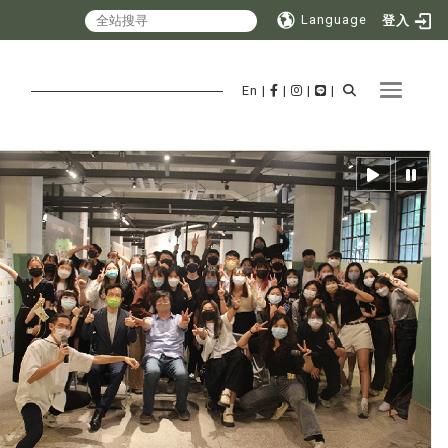
Language
登入
Toggle 
En
|
|
|
|