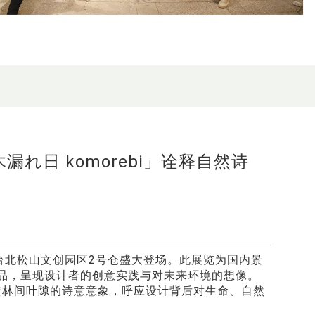
れ日 komorebi」诠释自然诗
于台北松山文创园区2号仓盛大登场。此展览为国内景
作品，呈现设计者的创意实践与对未来环境的想像。
穿透林间叶隙的诗意意象，呼应设计背后对生命、自然