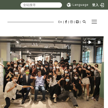
Language
登入
Toggle 
En
|
|
|
|