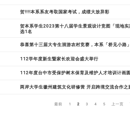
贺!!!!本系系友考取国家考试，成绩大放异彩
贺本系学生2023第十八届学生景观设计竞图「现地实
选1名
恭喜第十三届大专生洄游农村竞赛，本系「桥见小路
112学年度新生暨家长欢迎会盛大举行
112年度台中市受保护树木保育及维护人才培训计画
两岸大学生徽州建筑文化研修营 开启跨境交流合作之
最前
1
2
3
4
5
上一页