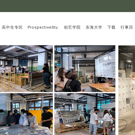
:::
高中生专区
ProspectiveStu.
创艺学院
东海大学
下载
行事历