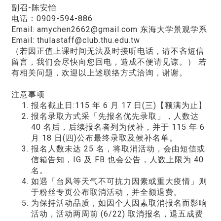
副召-陈安怡
电话：0909-594-886
Email: amychen2662@gmail.com 东海大学景观学系
Email: thulastaff@club.thu.edu.tw
（若因正值上课时间无法及时接听电话，请不吝短信
留言，我们会尽快向您回电，造成不便请见谅。） 若
有相关问题，欢迎以上述联络方式洽询，谢谢。
注意事项
报名截止日:115 年 6 月 17 日(三)【额满为止】
报名录取方式采「先报名优先录取」，人数达
40 名后，后续报名者列为候补，并于 115 年 6
月 18 日(四)公布最终录取及候补名单。
报名人数未达 25 名，将取消活动，会由短信或
信箱告知，IG 及 FB 也会公告，人数上限为 40
名。
如遇「台风等天气不可抗力因素或重大疫情」则
于粉丝专页公布取消活动，并全额退费。
为保持活动品质，如因个人因素取消报名而影响
活动，活动两周前 (6/22) 取消报名，退五成费