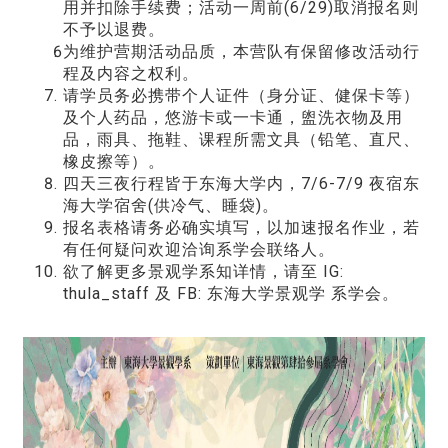
用并扣除手续费；活动一周前(6/29)取消报名则
不予以退费。
为维护营期活动品质，本营队有保留修改活动行
程及内容之权利。
请学员务必携带个人证件（身分证、健保卡等）
及个人药品，悠游卡或一卡通，盥洗衣物及用
品，雨具、拖鞋、课程所需文具（铅笔、直尺、
橡皮擦等）。
四天三夜行程皆于东海大学内，7/6-7/9 夜宿东
海大学宿舍(供冷气、睡袋)。
报名表格请务必确实填写，以加速报名作业，若
有任何疑问欢迎洽询系学会联络人。
欲了解更多景观学系知详情，请至 IG:
thula_staff 及 FB: 东海大学景观学 系学会。