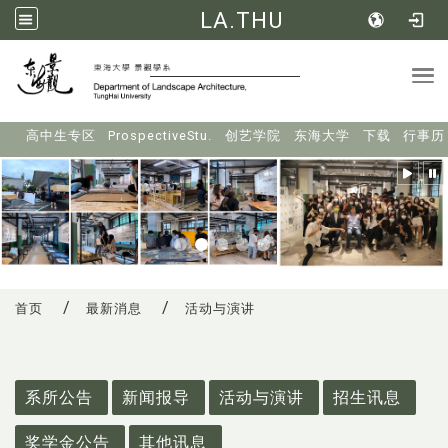
LA.THU
Tog
:::
高中生专区
ProspectiveStu.
创艺学院
东海大学
下载
行事历
首页
最新消息
活动与演讲
:::
系所公告
新闻报导
活动与演讲
招生讯息
奖学金公告
其他讯息