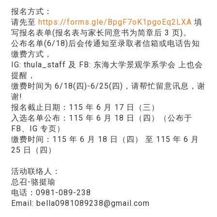
报名方式：
请先至
https://forms.gle/BpgF7oK1pgoEq2LXA
填
写报名表单(报名表与家长同意书为简章后 3 页)。
公布名单(6/18)后会传通知至录取者信箱或电话告知
缴费方式，
IG: thula_staff 及 FB: 东海大学景观学系学会 上也会
提醒，
缴费时间为 6/18(四)-6/25(四)，请帮忙留意讯息，谢
谢!
报名截止日期：115 年 6 月 17 日（三）
入选名单公布：115 年 6 月 18 日（四）（公布于
FB、IG 专页）
缴费时间：115 年 6 月 18 日（四） 至 115 年 6 月
25 日（四）
活动联络人：
总召-骆挺瑜
电话：0981-089-238
Email: bella0981089238@gmail.com