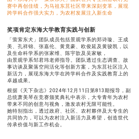
赛中再创佳绩，为马祖东莒社区带来深刻变革，展现
跨学科合作强大实力，为农村发展注入新生命
奖项肯定东海大学教育实践与创新
「萤萦东犬」团队成员包括景观学系的郑诗璇、王成
美、孔祥锦、张嘉伦、黄竟豪、欧俊延及黄骏凯，以
及生命科学系的张家维、陈宇歆及吴家敏，
由景观学系邹君玮老师指导。团队透过生态调查、故
事访谈及聚落空间活化等创新方案，为东莒社区注入
新活力，展现东海大学在跨学科合作及实践教育上的
卓越成果。
根据《天下杂志》2024年12月11日第813期报导，副
总统萧美琴在竞赛颁奖典礼中表示，大专青年为农村
带来不同的创意与视角，激发农村无限可能性。
她特别指出，透过政府、社区、农村夥伴及大专生的
共同协力，可以为农村注入新活力及希望，创造世代
传承价值与新工作机会。