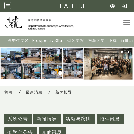
LA.THU
Tog
:::
高中生专区
ProspectiveStu.
创艺学院
东海大学
下载
行事历
首页
最新消息
新闻报导
:::
系所公告
新闻报导
活动与演讲
招生讯息
奖学金公告
其他讯息