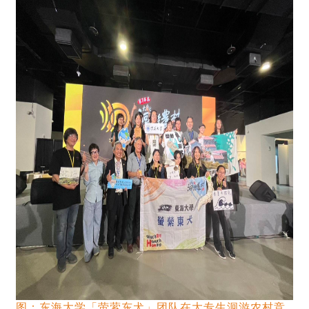
图：东海大学「萤萦东犬」团队在大专生洄游农村竞