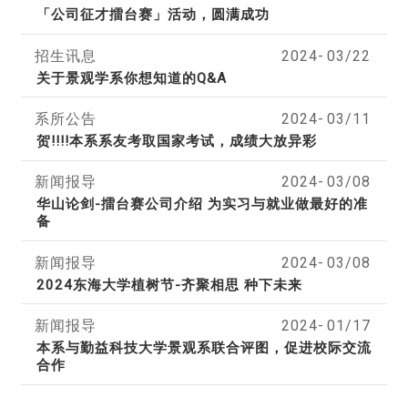
「公司征才擂台赛」活动，圆满成功
招生讯息
2024-
03/22
关于景观学系你想知道的Q&A
系所公告
2024-
03/11
贺!!!!本系系友考取国家考试，成绩大放异彩
新闻报导
2024-
03/08
华山论剑-擂台赛公司介绍 为实习与就业做最好的准
备
新闻报导
2024-
03/08
2024东海大学植树节-齐聚相思 种下未来
新闻报导
2024-
01/17
本系与勤益科技大学景观系联合评图，促进校际交流
合作