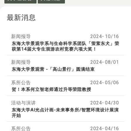
最新消息
新闻报导
2024-
10/16
东海大学景观学系与生命科学系团队「萤萦东犬」荣
获第14届大专生洄游农村竞赛六项大奖！
新闻报导
2024-
08/01
东海大学景观营 -「高山景行」圆满结束
系所公告
2024-
05/06
贺！本系何立智老师通过升等荣陞教授
活动与演讲
2024-
04/30
东海大学AI光点计画-未来事务所/智慧环境设计展演
开始
系所公告
2024-
04/16