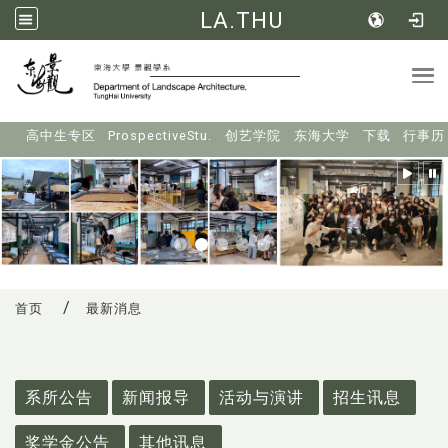
LA.THU
Tog
:::
高中生专区
ProspectiveStu.
创艺学院
东海大学
下载
行事历
首页
最新消息
:::
系所公告
新闻报导
活动与演讲
招生讯息
奖学金公告
其他讯息