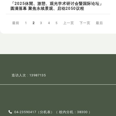
「2025休閒、游憩、观光学术研讨会暨国际论坛」
圆满落幕 聚焦永续景观、启动2050议程
最前
1
2
3
4
5
上一页
下一页
最后
造访人次 : 13987135
04-23590417（
分机表
）（ 校内分机：38300 ）