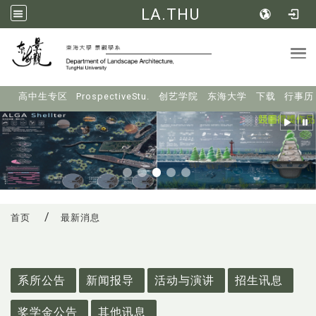
LA.THU
Tog
:::
高中生专区
ProspectiveStu.
创艺学院
东海大学
下载
行事历
首页
最新消息
:::
系所公告
新闻报导
活动与演讲
招生讯息
奖学金公告
其他讯息