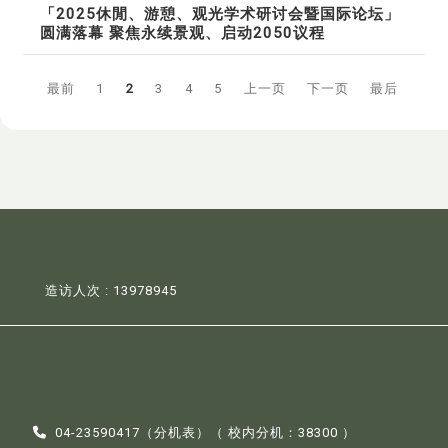
「2025休閒、游憩、观光学术研讨会暨国际论坛」
圆满落幕 聚焦永续景观、启动2050议程
最前
1
2
3
4
5
上一页
下一页
最后
造访人次 : 13978945
04-23590417（
分机表
）（ 校内分机：38300 ）