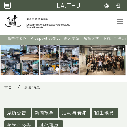
LA.THU
Tog
:::
高中生专区
ProspectiveStu.
创艺学院
东海大学
下载
行事历
首页
最新消息
:::
系所公告
新闻报导
活动与演讲
招生讯息
奖学金公告
其他讯息