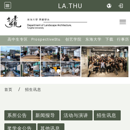
LA.THU
Tog
:::
高中生专区
ProspectiveStu.
创艺学院
东海大学
下载
行事历
首页
招生讯息
:::
系所公告
新闻报导
活动与演讲
招生讯息
奖学金公告
其他讯息