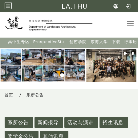
LA.THU
Tog
:::
高中生专区
ProspectiveStu.
创艺学院
东海大学
下载
行事历
首页
系所公告
:::
系所公告
新闻报导
活动与演讲
招生讯息
奖学金公告
其他讯息