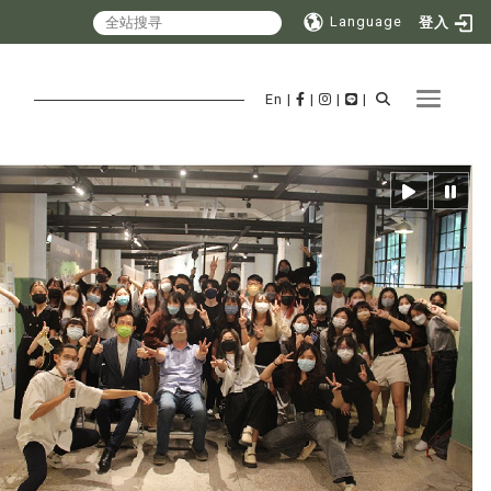
Language
登入
Toggle 
En
|
|
|
|