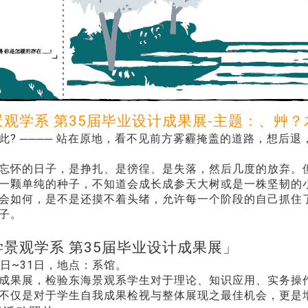
观学系 第35届毕业设计成果展-主题：、艸？
如此? ──── 站在原地，看不见前方雾霾掩盖的道路，想
法忘怀的日子，是挣扎、是徬徨、是失落，然后几度的放弃。
是一颗单纯的种子，不知道会成长成参天大树或是一株坚韧的
后会如何，是不是还摸不着头绪，允许每一个阶段的自己抓住
子。
景观学系 第35届毕业设计成果展」
23日~31日，地点：系馆。
成果展，检验东海景观系学生对于理论、知识应用、实务操
不仅是对于学生自我成果检视与整体展现之最佳机会，更是