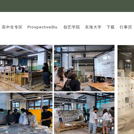
:::
高中生专区
ProspectiveStu.
创艺学院
东海大学
下载
行事历