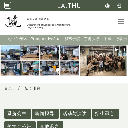
LA.THU
Tog
:::
高中生专区
ProspectiveStu.
创艺学院
东海大学
下载
行事历
首页
征才讯息
:::
系所公告
新闻报导
活动与演讲
招生讯息
奖学金公告
其他讯息