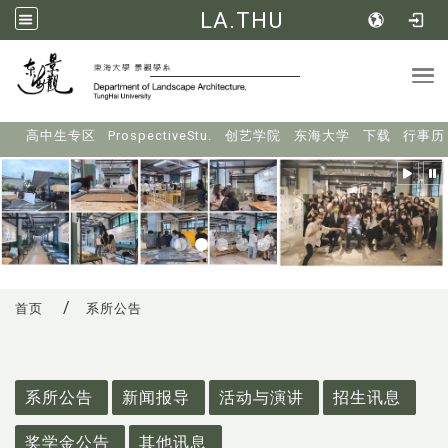
LA.THU
Tog
:::
高中生专区
ProspectiveStu.
创艺学院
东海大学
下载
行事历
首页
系所公告
:::
系所公告
新闻报导
活动与演讲
招生讯息
奖学金公告
其他讯息