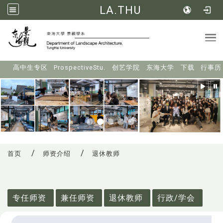
LA.THU
Tog
:::
高中生专区
ProspectiveStu.
创艺学院
东海大学
下载
行事历
首页
师资介绍
退休教师
:::
专任师资
兼任师资
退休教师
行政/学会