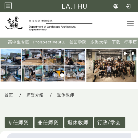
LA.THU
Tog
:::
高中生专区
ProspectiveStu.
创艺学院
东海大学
下载
行事历
首页
师资介绍
退休教师
:::
专任师资
兼任师资
退休教师
行政/学会