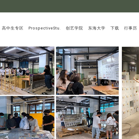
:::
高中生专区
ProspectiveStu.
创艺学院
东海大学
下载
行事历