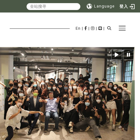
Language
登入
Toggle 
En
|
|
|
|