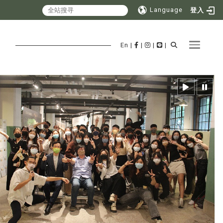
Language
登入
Toggle 
En
|
|
|
|