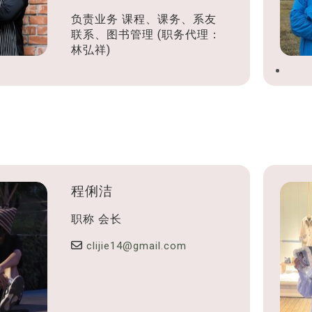
负责业务
课程、课务、系友
联系、图书管理 (职务代理：
林弘祥)
程俐洁
职称
会长
clijie14@gmail.com