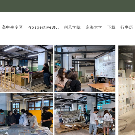
:::
高中生专区
ProspectiveStu.
创艺学院
东海大学
下载
行事历