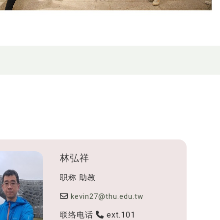
林弘祥
职称
助教
kevin27@thu.edu.tw
联络电话
ext.101