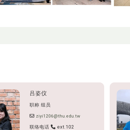
吕姿仪
职称
组员
ziyi1206@thu.edu.tw
联络电话
ext.102