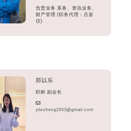
负责业务
系务、资讯业务、
财产管理 (职务代理：吕姿
仪)
郑以乐
职称
副会长
yilecheng2005@gmail.com