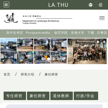
LA.THU
Tog
:::
高中生专区
ProspectiveStu.
创艺学院
东海大学
下载
行事历
首页
师资介绍
兼任师资
:::
专任师资
兼任师资
退休教师
行政/学会