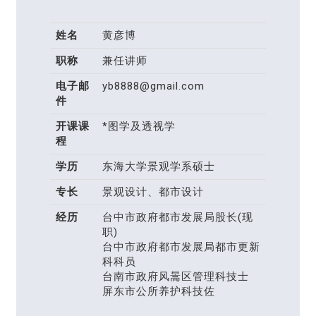
姓名
黄彦博
职称
兼任讲师
电子邮
yb8888@gmail.com
件
开课课
*图学及透视学
程
学历
东海大学景观学系硕士
专长
景观设计、都市设计
经历
台中市政府都市发展局股长(现
职)
台中市政府都市发展局都市更新
科科员
台南市政府风暠区管理科技士
屏东市公所养护科技佐