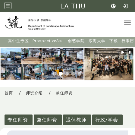
LA.THU
Tog
:::
高中生专区
ProspectiveStu.
创艺学院
东海大学
下载
行事历
首页
师资介绍
兼任师资
:::
专任师资
兼任师资
退休教师
行政/学会