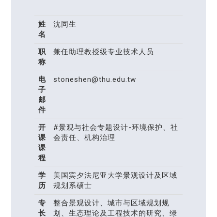
姓
沈同生
名
职
兼任助理教授级专业技术人员
称
电
stoneshen@thu.edu.tw
子
邮
件
开
#景观与社会专题设计-环境保护、社
课
会责任、机构治理
课
程
学
美国宾夕法尼亚大学景观设计及区域
历
规划系硕士
专
整合景观设计、城市与区域规划规
长
划、生态理论及工程技术的研究、绿