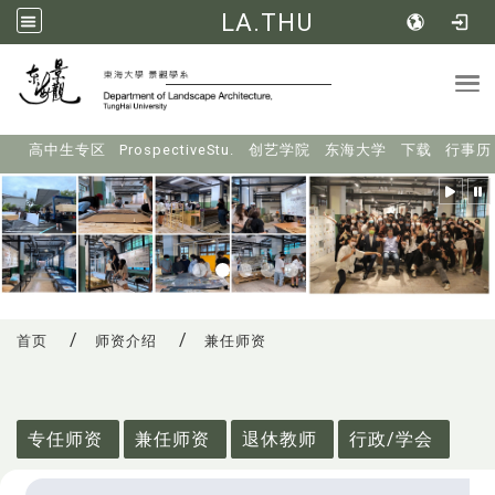
LA.THU
Tog
:::
高中生专区
ProspectiveStu.
创艺学院
东海大学
下载
行事历
首页
师资介绍
兼任师资
:::
专任师资
兼任师资
退休教师
行政/学会