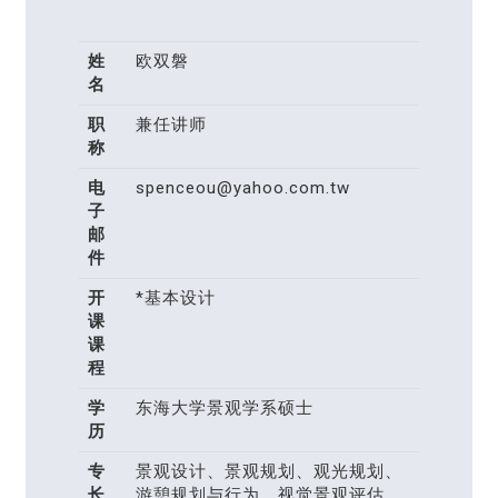
姓
欧双磐
名
职
兼任讲师
称
电
spenceou@yahoo.com.tw
子
邮
件
开
*基本设计
课
课
程
学
东海大学景观学系硕士
历
专
景观设计、景观规划、观光规划、
长
游憩规划与行为、视觉景观评估