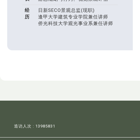
经
日新SECO景观总监(现职)
历
逢甲大学建筑专业学院兼任讲师
侨光科技大学观光事业系兼任讲师
造访人次 : 13985831