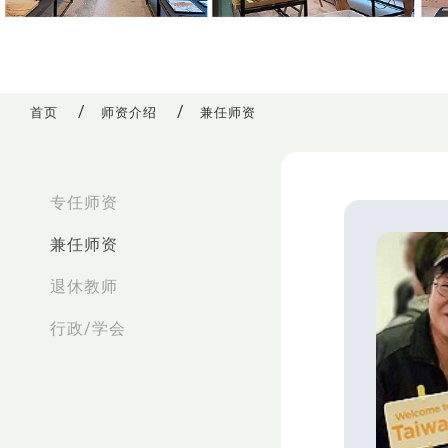
首页
师资介绍
兼任师资
:::
专任师资
兼任师资
退休教师
行政/学会