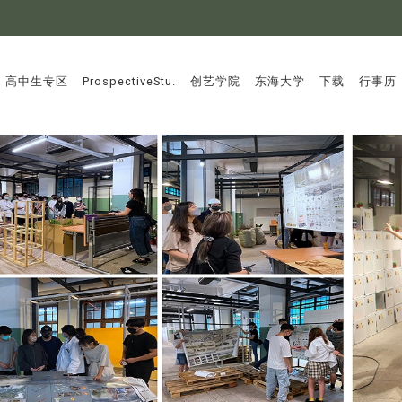
:::
高中生专区
ProspectiveStu.
创艺学院
东海大学
下载
行事历