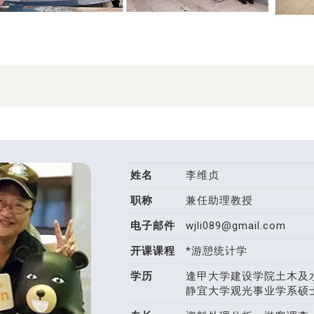
姓名
李维贞
职称
兼任助理教授
电子邮件
wjli089@gmail.com
开课课程
*游憩统计学
学历
逢甲大学建设学院土木及
静宜大学观光事业学系硕