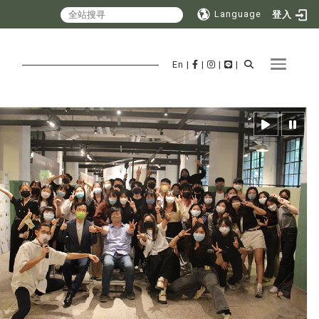
Language
登入
Toggle 
En
|
|
|
|