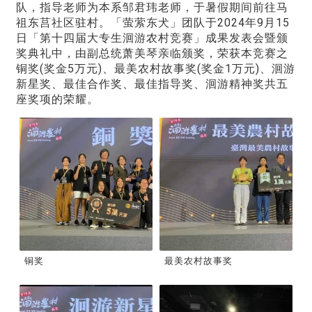
队，指导老师为本系邹君玮老师，于暑假期间前往马
祖东莒社区驻村。「萤萦东犬」团队于2024年9月15
日「第十四届大专生洄游农村竞赛」成果发表会暨颁
奖典礼中，由副总统萧美琴亲临颁奖，荣获本竞赛之
铜奖(奖金5万元)、最美农村故事奖(奖金1万元)、洄游
新星奖、最佳合作奖、最佳指导奖、洄游精神奖共五
座奖项的荣耀。
铜奖
最美农村故事奖