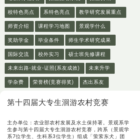
校特色亮点
系特色亮点
教学研究发展重点
师资介绍
课程学习地图
景观学什么
奖助学金
毕业条件
师生学术研究成果
国际交流
校外实习
硕士班先修课程
未来出路-就业-证照(系友成效)
未来升学
学杂费
荣誉榜(竞赛得奖)
杰出系友
第十四届大专生洄游农村竞赛
主办单位：农业部农村发展及水土保持署。景观系学
生参与第十四届大专生洄游农村竞赛，跨系（景观学
系7位学生、生科系3位学生）组成「萤萦东犬」团