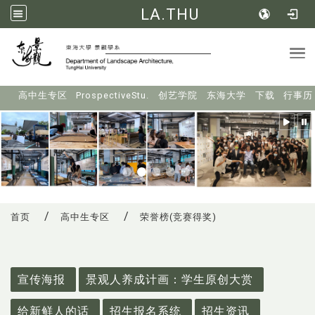
LA.THU
Tog
:::
高中生专区
ProspectiveStu.
创艺学院
东海大学
下载
行事历
首页
高中生专区
荣誉榜(竞赛得奖)
:::
宣传海报
景观人养成计画：学生原创大赏
给新鲜人的话
招生报名系统
招生资讯