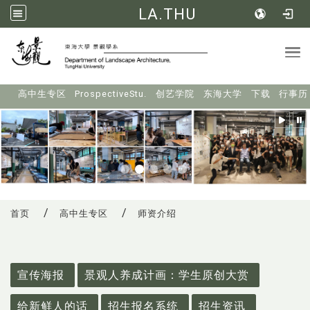
LA.THU
Tog
:::
高中生专区
ProspectiveStu.
创艺学院
东海大学
下载
行事历
首页
高中生专区
师资介绍
:::
宣传海报
景观人养成计画：学生原创大赏
给新鲜人的话
招生报名系统
招生资讯