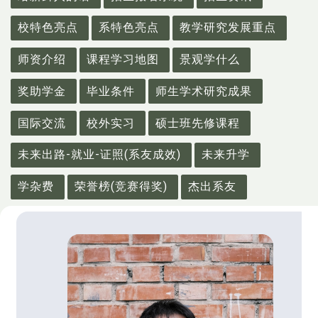
校特色亮点
系特色亮点
教学研究发展重点
师资介绍
课程学习地图
景观学什么
奖助学金
毕业条件
师生学术研究成果
国际交流
校外实习
硕士班先修课程
未来出路-就业-证照(系友成效)
未来升学
学杂费
荣誉榜(竞赛得奖)
杰出系友