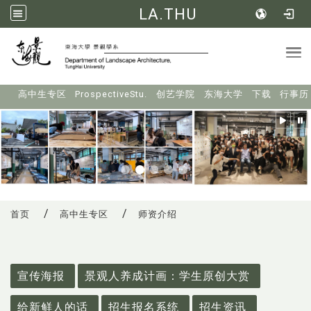
LA.THU
Tog
:::
高中生专区
ProspectiveStu.
创艺学院
东海大学
下载
行事历
首页
高中生专区
师资介绍
:::
宣传海报
景观人养成计画：学生原创大赏
给新鲜人的话
招生报名系统
招生资讯