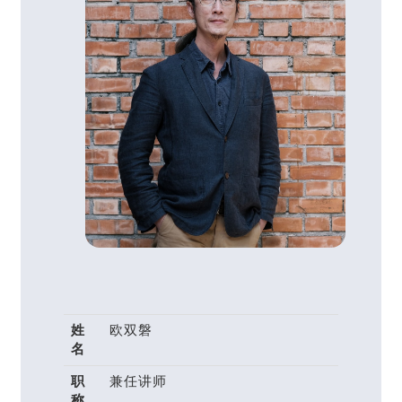
姓
欧双磐
名
职
兼任讲师
称