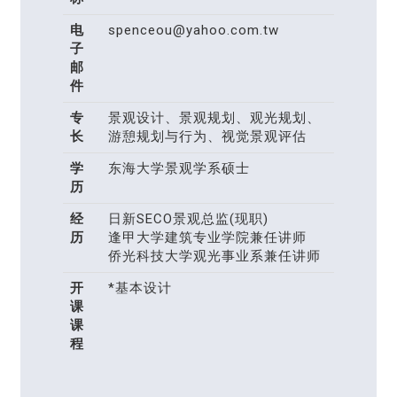
电
spenceou@yahoo.com.tw
子
邮
件
专
景观设计、景观规划、观光规划、
长
游憩规划与行为、视觉景观评估
学
东海大学景观学系硕士
历
经
日新SECO景观总监(现职)
历
逢甲大学建筑专业学院兼任讲师
侨光科技大学观光事业系兼任讲师
开
*基本设计
课
课
程