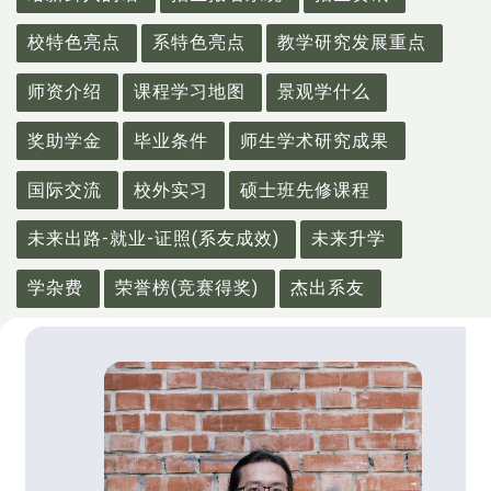
校特色亮点
系特色亮点
教学研究发展重点
师资介绍
课程学习地图
景观学什么
奖助学金
毕业条件
师生学术研究成果
国际交流
校外实习
硕士班先修课程
未来出路-就业-证照(系友成效)
未来升学
学杂费
荣誉榜(竞赛得奖)
杰出系友