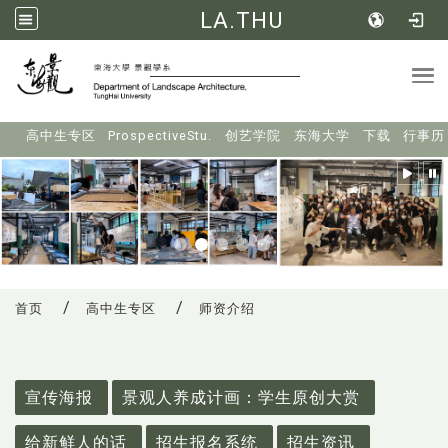
LA.THU
Tog
:::
高中生专区
ProspectiveStu.
创艺学院
东海大学
下载
行事历
首页
高中生专区
师资介绍
:::
宣传海报
景观人养成计画：学生原创大赏
给新鲜人的话
招生报名系统
招生资讯