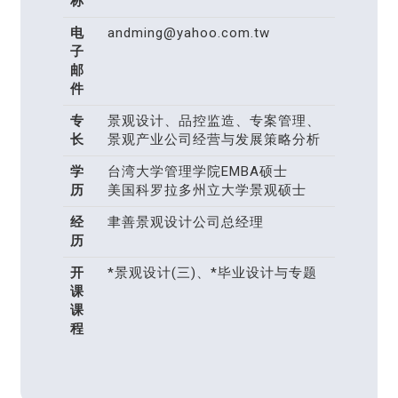
称
电
andming@yahoo.com.tw
子
邮
件
专
景观设计、品控监造、专案管理、
长
景观产业公司经营与发展策略分析
学
台湾大学管理学院EMBA硕士
历
美国科罗拉多州立大学景观硕士
经
聿善景观设计公司总经理
历
开
*景观设计(三)、*毕业设计与专题
课
课
程