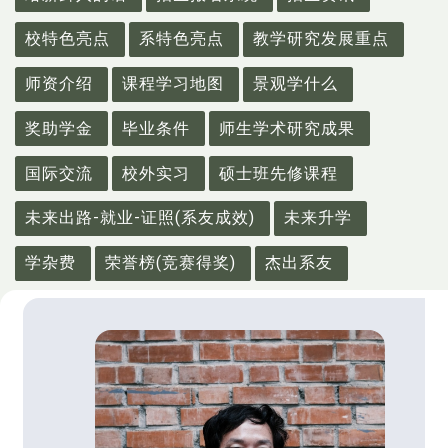
校特色亮点
系特色亮点
教学研究发展重点
师资介绍
课程学习地图
景观学什么
奖助学金
毕业条件
师生学术研究成果
国际交流
校外实习
硕士班先修课程
未来出路-就业-证照(系友成效)
未来升学
学杂费
荣誉榜(竞赛得奖)
杰出系友